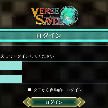
入力してログインしてください
次回から自動的にログイン