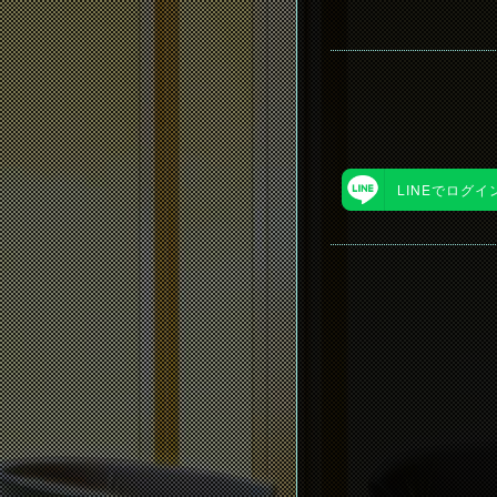
LINEでログイ