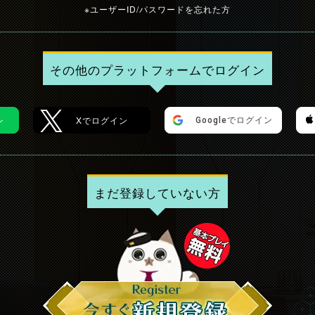
※ユーザーID/パスワードを忘れた方
その他のプラットフォームでログイン
ン
Xでログイン
Googleでログイン
まだ登録していない方