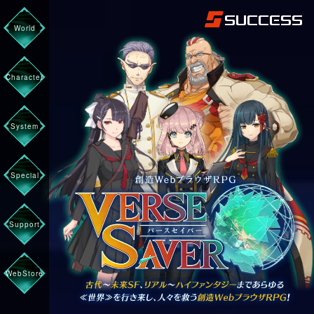
World
Character
System
Special
Support
WebStore