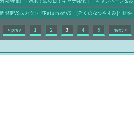
緊急開催】「週末！海の日！キャラ強化！」キャンペーン＆お
間限定VSスカウト『Return of VS [ぞくのなつやすみ]』開催
< prev
1
2
3
4
5
next >