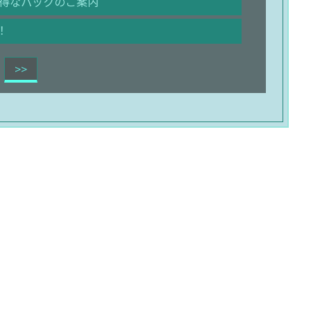
得なパックのご案内
！
>>