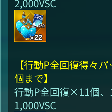
2,000VSC
【行動P全回復得々パッ
個まで】
行動P全回復×11個、
1,000VSC