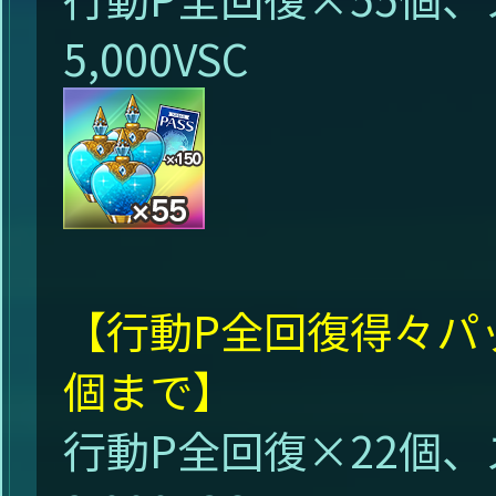
5,000VSC
【行動P全回復得々パッ
個まで】
行動P全回復×22個、