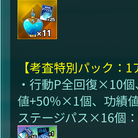
【考査特別パック：1
・行動P全回復×10個
値+50%×1個、功績値
ステージパス×16個：9